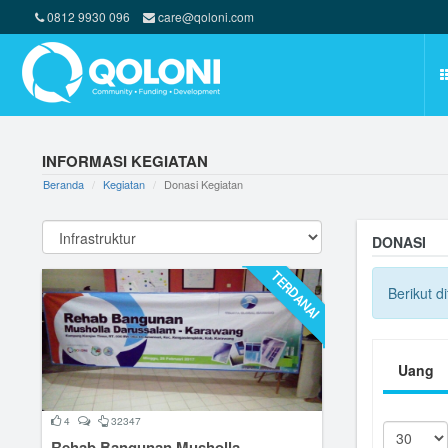
0812 9930 096
care@qoloni.com
INFORMASI KEGIATAN
Beranda
Kegiatan
Donasi Kegiatan
DONASI
TERDANAI
Berikut d
Uang
4
32347
Rehab Bangunan Musholla