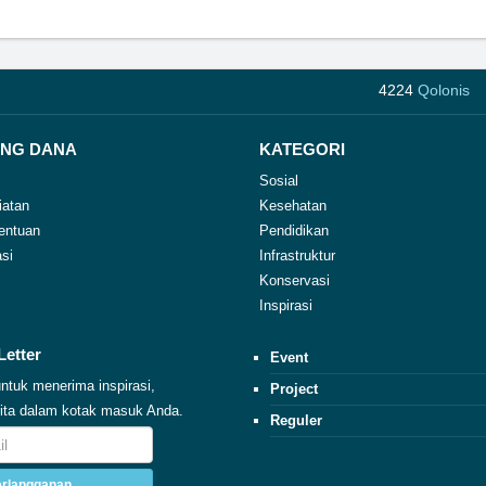
4224
Qolonis
NG DANA
KATEGORI
Sosial
iatan
Kesehatan
entuan
Pendidikan
si
Infrastruktur
Konservasi
Inspirasi
Letter
Event
ntuk menerima inspirasi,
Project
erita dalam kotak masuk Anda.
Reguler
rlangganan