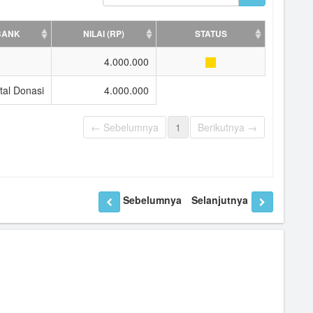
BANK
NILAI (RP)
STATUS
4.000.000
tal Donasi
4.000.000
← Sebelumnya
1
Berikutnya →
Sebelumnya
Selanjutnya