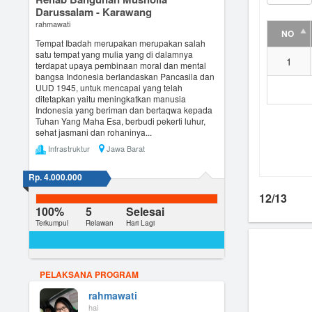
Darussalam - Karawang
rahmawati
NO
Tempat Ibadah merupakan merupakan salah
satu tempat yang mulia yang di dalamnya
1
terdapat upaya pembinaan moral dan mental
bangsa Indonesia berlandaskan Pancasila dan
UUD 1945, untuk mencapai yang telah
ditetapkan yaitu meningkatkan manusia
Indonesia yang beriman dan bertaqwa kepada
Tuhan Yang Maha Esa, berbudi pekerti luhur,
sehat jasmani dan rohaninya...
Infrastruktur
Jawa Barat
Rp. 4.000.000
12/13
100%
5
Selesai
Terkumpul
Relawan
Hari Lagi
PELAKSANA PROGRAM
rahmawati
hai