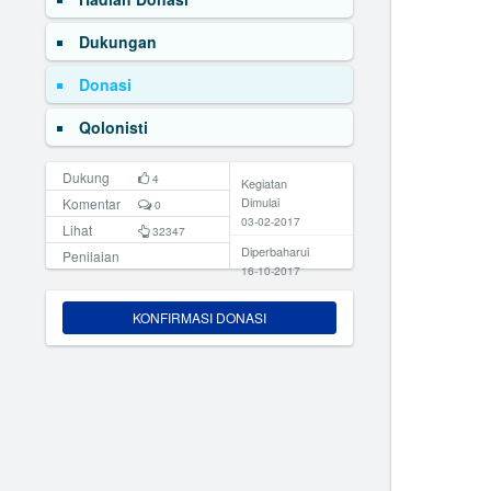
Dukungan
Donasi
Qolonisti
Dukung
4
Kegiatan
Dimulai
Komentar
0
03-02-2017
Lihat
32347
Diperbaharui
Penilaian
16-10-2017
KONFIRMASI DONASI