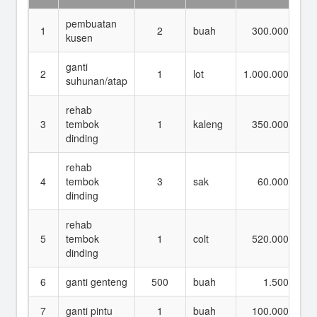
pembuatan
1
2
buah
300.000
kusen
ganti
2
1
lot
1.000.000
1.
suhunan/atap
rehab
3
tembok
1
kaleng
350.000
dinding
rehab
4
tembok
3
sak
60.000
dinding
rehab
5
tembok
1
colt
520.000
dinding
6
ganti genteng
500
buah
1.500
7
ganti pintu
1
buah
100.000