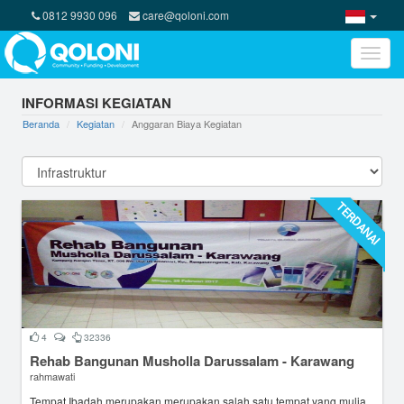
0812 9930 096
care@qoloni.com
Toggle
naviga
INFORMASI KEGIATAN
Beranda
Kegiatan
Anggaran Biaya Kegiatan
TERDANAI
4
32336
Rehab Bangunan Musholla Darussalam - Karawang
rahmawati
Tempat Ibadah merupakan merupakan salah satu tempat yang mulia