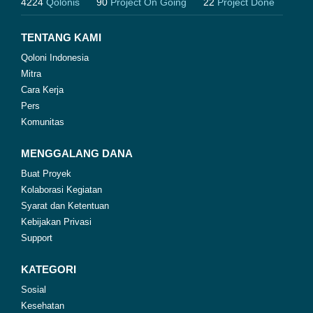
4224
Qolonis
90
Project On Going
22
Project Done
TENTANG KAMI
Qoloni Indonesia
Mitra
Cara Kerja
Pers
Komunitas
MENGGALANG DANA
Buat Proyek
Kolaborasi Kegiatan
Syarat dan Ketentuan
Kebijakan Privasi
Support
KATEGORI
Sosial
Kesehatan