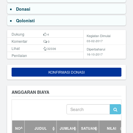
Donasi
Qolonisti
Dukung
4
Kegiatan Dimulai
Komentar
03-02-2017
0
Lihat
32336
Diperbaharui
16-10-2017
Penilaian
KONFIRMASI DONASI
ANGGARAN BIAYA
NO
JUDUL
JUMLAH
SATUAN
NILAI