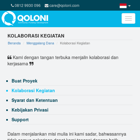
0812 9930 096
care@qoloni.com
Toggle
naviga
KOLABORASI KEGIATAN
Beranda
Menggalang Dana
Kolaborasi Kegiatan
Kami dengan tangan terbuka menjalin kolaborasi dan
kerjasama
Buat Proyek
Kolaborasi Kegiatan
Syarat dan Ketentuan
Kebijakan Privasi
Support
Dalam menjalankan misi mulia ini kami sadar, bahwasannya