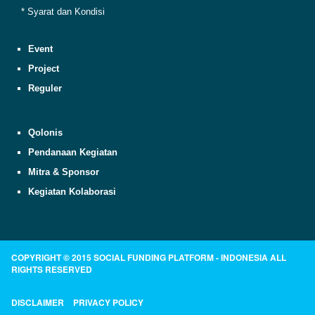
* Syarat dan Kondisi
Event
Project
Reguler
Qolonis
Pendanaan Kegiatan
Mitra & Sponsor
Kegiatan Kolaborasi
COPYRIGHT © 2015 SOCIAL FUNDING PLATFORM - INDONESIA ALL
RIGHTS RESERVED
DISCLAIMER
PRIVACY POLICY