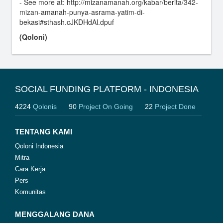
- See more at: http://mizanamanah.org/kabar/berita/342-
mizan-amanah-punya-asrama-yatim-di-
bekasi#sthash.cJKDHdAl.dpuf
(Qoloni)
SOCIAL FUNDING PLATFORM - INDONESIA
4224
Qolonis
90
Project On Going
22
Project Done
TENTANG KAMI
Qoloni Indonesia
Mitra
Cara Kerja
Pers
Komunitas
MENGGALANG DANA