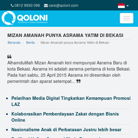
Kepercayaan BP ZIS Indosat yang memercayakan
0812 9930 096
care@qoloni.com
penyaluran dana
3 Alasan Donasi CSR Lebih Optimal Lewat Online
Toggle
Donation
naviga
Program Kreatif Pemberdayaan Ekonomi Ibu-ibu di
MIZAN AMANAH PUNYA ASRAMA YATIM DI BEKASI
Lubang Buaya
Beranda
Berita
Mizan Amanah punya Asrama Yatim di Bekasi
QOLONI : MEDIA BANTU SOSIAL BERBASIS TEKNOLOGI
CROWDFUNDING
Alhamdulillah Mizan Amanah kini mempunyai Asrama Baru di
Bedah Rumah Untuk Dukung Belajar Anak
kota Bekasi. Asrama ini adalah asrama pertama di kota Bekasi.
Ini Kata Kapolda Jabar Soal AKBP Guntur yang Bantu
Pada hari sabtu, 25 April 2015 Asrama ini diresmikan oleh
Bangun Rumah P
pemerintah dan aparat setempat...
Selamat Datang Gen-Q
Pelatihan Media Digital Tingkatkan Kemampuan Promosi
LAZ
Kolaborasikan Pemberdayaan Zakat dengan Bisnis
Online
Nasionalisme Anak di Perbatasan Justru lebih besar