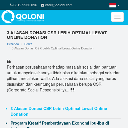
0812 9930 096
care@qoloni.com
Toggle
naviga
3 ALASAN DONASI CSR LEBIH OPTIMAL LEWAT
ONLINE DONATION
Beranda
Berita
3 Alasan Donasi CSR Lebih Optimal Lewat Online Donation
Perhatian perusahaan terhadap masalah sosial dan bantuan
untuk menyelesaikannya tidak bisa dikatakan sebagai sekedar
pilihan, melainkan wajib. Ada alokasi dana sosial yang harus
PD Sarana Jaya Libatkan Qoloni Indonesia Bantu
disisihkan dari keuntungan perusahaan berupa CSR
Rumah Yatim
(Corporate Social Responsibility)...
Kepercayaan BP ZIS Indosat yang memercayakan
penyaluran dana
3 Alasan Donasi CSR Lebih Optimal Lewat Online
Donation
Program Kreatif Pemberdayaan Ekonomi Ibu-ibu di