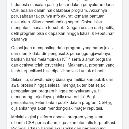
Indonesia masalah paling besar dalam penyaluran dana
CSR adalah dalam hal database program. Akibatnya
perusahaan tak punya info akurat kemana bantuan
disalurkan. Situs crowdfunding seperti Qoloni bisa
mengatasi masalah tersebut. Dengan usulan dari publik,
detil program bisa didapatkan hingga lokasi & kebutuhan
dananya
Qoloni juga memposting data program yang harus jelas
dan otentik data diri pengusul & penanggungjawabnya,
bahkan harus melampirkan KTP, serta alamat program
dan detilnya telah terverifikasi. Maknanya, program yang
telah terpublikasi bisa dipastikan valid untuk dibantu.
Selain itu, crowdfunding biasanya melibatkan publik dari
awal proses hingga selesai, mengajak terlibat sejak
penggalangan program hingga penyalurannya. Ini
mendorong terjadinya ‘public ownership’. Bagi
perusahaan, keterlibatan publik dalam program CSR yg
dijalankannya akan mendongkrak image/ reputasi.
Melalui digital platform donasi, program yang akan
dibantu CSR perusahaan juga akan otomatis terpublikasi.
Promosi adalah bagian aksi sosial dan pertanggung