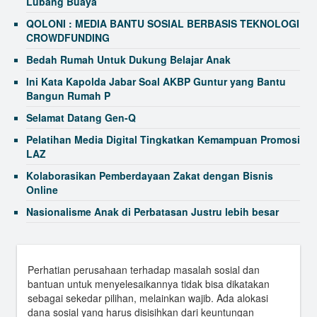
Lubang Buaya
QOLONI : MEDIA BANTU SOSIAL BERBASIS TEKNOLOGI
CROWDFUNDING
Bedah Rumah Untuk Dukung Belajar Anak
Ini Kata Kapolda Jabar Soal AKBP Guntur yang Bantu
Bangun Rumah P
Selamat Datang Gen-Q
Pelatihan Media Digital Tingkatkan Kemampuan Promosi
LAZ
Kolaborasikan Pemberdayaan Zakat dengan Bisnis
Online
Nasionalisme Anak di Perbatasan Justru lebih besar
Dedikasi Hafiza, Generasi Muda Penggerak
Pemberdayaan
INI 11 ANGGOTA BAZNAS PERIODE 2015-2020
Perhatian perusahaan terhadap masalah sosial dan
bantuan untuk menyelesaikannya tidak bisa dikatakan
Mizan Amanah punya Asrama Yatim di Bekasi
sebagai sekedar pilihan, melainkan wajib. Ada alokasi
dana sosial yang harus disisihkan dari keuntungan
Kegigihan Susi Bangkitkan Ekonomi Keluarga