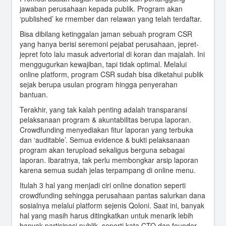
jawaban perusahaan kepada publik. Program akan
‘published’ ke rmember dan relawan yang telah terdaftar.
Bisa dibilang ketinggalan jaman sebuah program CSR
yang hanya berisi seremoni pejabat perusahaan, jepret-
jepret foto lalu masuk advertorial di koran dan majalah. Ini
menggugurkan kewajiban, tapi tidak optimal. Melalui
online platform, program CSR sudah bisa diketahui publik
sejak berupa usulan program hingga penyerahan
bantuan.
Terakhir, yang tak kalah penting adalah transparansi
pelaksanaan program & akuntabilitas berupa laporan.
Crowdfunding menyediakan fitur laporan yang terbuka
dan ‘auditable’. Semua evidence & bukti pelaksanaan
program akan terupload sekaligus berguna sebagai
laporan. Ibaratnya, tak perlu membongkar arsip laporan
karena semua sudah jelas terpampang di online menu.
Itulah 3 hal yang menjadi ciri online donation seperti
crowdfunding sehingga perusahaan pantas salurkan dana
sosialnya melalui platform sejenis Qoloni. Saat ini, banyak
hal yang masih harus ditingkatkan untuk menarik lebih
banyak partisipasi publik, seperti kata CTO dan founder