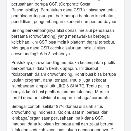
perusahaan berupa CSR (Corporate Social
Ahok Dukung Bajaj Online, Organda DKI: Bagus Dong
Responsibility). Peruntukan dana CSR ini biasanya untuk
Ini untuk Melay
pembinaan lingkungan, baik berupa bantuan kesehatan,
pendidikan, pengembangan ekonomi dan pemberdayaan.
Kapolri: Ada Kecemburuan Sosial di Protes Masyarakat
Soal Moge
Seiring berkembangnya aksi donasi melalui pendanaan
bersama (crowdfunding) yang menawarkan berbagai
New 2015 Nexus 5 Allegedly Leaked in Photo
kelebihan, kini CSR bisa melirik platform digital tersebut.
Mengapa dana CSR cocok disalurkan melalui situs
crowdfunding? Ada 3 sebabnya.
Prakteknya, crowdfunding membuka kesempatan publik
berkontribusi dalam bentuk apapun. Ini disebut
“kolaboratif” dalam crowdfunding. Kontribusi bisa berupa
usulan program, dana, tenaga, ilmu & juga sekedar
’sumbangan jempol’ utk LIKE & SHARE. Tentu paling
banyak kontribusi publik dalam bentuk uang. Mereka
terdiri donatur individual maupun lembaga/ corporate.
Sebagai contoh, sekitar 97% donasi di salah situs
crowdfunding Indonesia, Qoloni, saat ini berasal dari
lembaga/ organisasi/ perusahaan, baik dana CSR
maupun dana kelolaan lembaga amil dan zakat berupa
infak dan sedekah yang luas tujuan penggunaannya. Di