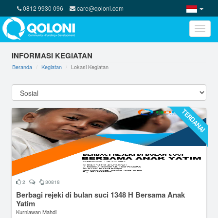
0812 9930 096
care@qoloni.com
Toggle
naviga
INFORMASI KEGIATAN
Beranda
Kegiatan
Lokasi Kegiatan
TERDANAI
2
30818
Berbagi rejeki di bulan suci 1348 H Bersama Anak
Yatim
Kurniawan Mahdi