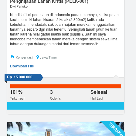
Penghijauan Lahan Kritis (PELK-001)
Dwi Parjoko
Kondisi riil di pedesaan di indonesia pada umumnya, ketika petani
kecil memiliki lahan kisaran 2 kotak (2.800m2) ketika ada
kebutuhan mendadak: sakit dan hajatan mereka menggadaikan
tanahnya separo dgn nilai tertentu. Seringkali tanah jatuh ke tuan
tanah karena nilai gadai makin naik (suplisi). Saat ini saya
mencoba membebaskan tanah mereka dengan sistem sewa lima
tahun dengan dukungan modal dari teman sosmed/fb...
Konservasi
Jawa Timur
Download File
Rp. 15.000.000
101%
3
Selesai
Terkumpul
Qolonis
Hari Lagi
TERDANAI