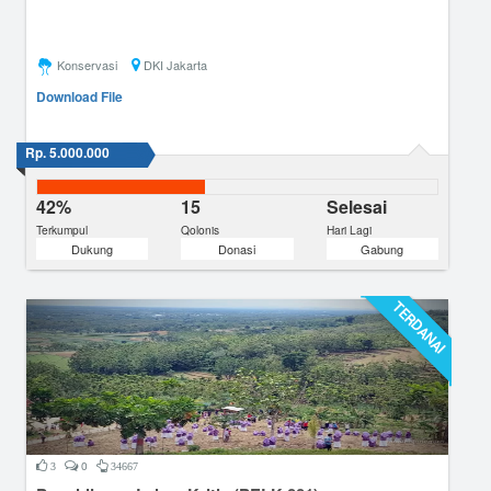
Konservasi
DKI Jakarta
Download File
Rp. 5.000.000
42%
15
Selesai
Terkumpul
Qolonis
Hari Lagi
Dukung
Donasi
Gabung
TERDANAI
0
3
34667