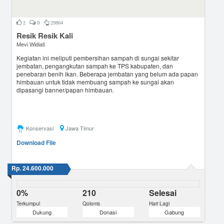
0
2
29864
Resik Resik Kali
Mevi Widiati
Kegiatan ini meliputi pembersihan sampah di sungai sekitar
jembatan, pengangkutan sampah ke TPS kabupaten, dan
penebaran benih ikan. Beberapa jembatan yang belum ada papan
himbauan untuk tidak membuang sampah ke sungai akan
dipasangi banner/papan himbauan.
Konservasi
Jawa Timur
Download File
Rp. 24.600.000
0%
210
Selesai
Terkumpul
Qolonis
Hari Lagi
Dukung
Donasi
Gabung