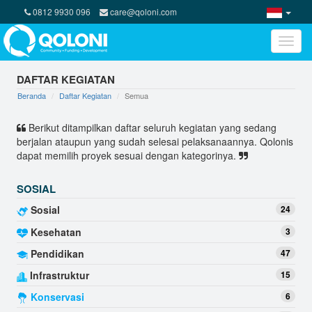
0812 9930 096
care@qoloni.com
Toggle
naviga
DAFTAR KEGIATAN
Beranda
Daftar Kegiatan
Semua
Berikut ditampilkan daftar seluruh kegiatan yang sedang
berjalan ataupun yang sudah selesai pelaksanaannya. Qolonis
dapat memilih proyek sesuai dengan kategorinya.
SOSIAL
Sosial
24
Kesehatan
3
Pendidikan
47
Infrastruktur
15
Konservasi
6