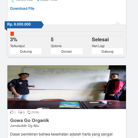
Download File
Rp. 8.000.000
3%
5
Selesai
Terkumpul
Qolonis
Hari Lagi
Dukung
Donasi
Gabung
0
1
29286
Gowa Go Organik
Jamaluddin Dg Abu
Dasar pemikiran bahwa kesehatan adalah harta yang sangat