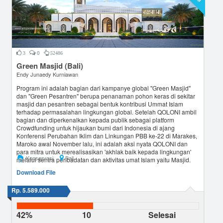
0
3
52486
Green Masjid (Bali)
Endy Junaedy Kurniawan
Program ini adalah bagian dari kampanye global "Green Masjid"
dan "Green Pesantren" berupa penanaman pohon keras di sekitar
masjid dan pesantren sebagai bentuk kontribusi Ummat Islam
terhadap permasalahan lingkungan global. Setelah QOLONI ambil
bagian dan diperkenalkan kepada publik sebagai platform
Crowdfunding untuk hijaukan bumi dari Indonesia di ajang
Konferensi Perubahan Iklim dan Linkungan PBB ke-22 di Marakes,
Maroko awal November lalu, ini adalah aksi nyata QOLONI dan
para mitra untuk merealisasikan 'akhlak baik kepada lingkungan'
Konservasi
Bali
melalui sentra peribadatan dan aktivitas umat Islam yaitu Masjid.
Download File
Rp. 5.589.000
42%
10
Selesai