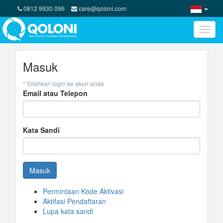
0812 9930 096
care@qoloni.com
Toggle
naviga
Masuk
* Silahkan login ke akun anda
Email atau Telepon
Kata Sandi
Masuk
Permintaan Kode Aktivasi
Aktifasi Pendaftaran
Lupa kata sandi