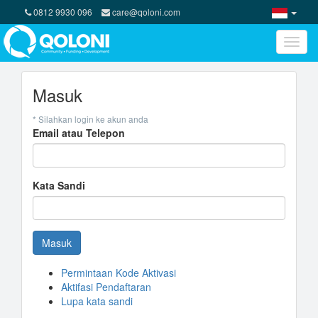
0812 9930 096
care@qoloni.com
Toggle
naviga
Masuk
* Silahkan login ke akun anda
Email atau Telepon
Kata Sandi
Masuk
Permintaan Kode Aktivasi
Aktifasi Pendaftaran
Lupa kata sandi