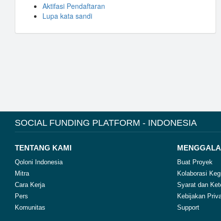
Aktifasi Pendaftaran
Lupa kata sandi
SOCIAL FUNDING PLATFORM - INDONESIA
TENTANG KAMI
MENGGALA
Qoloni Indonesia
Buat Proyek
Mitra
Kolaborasi Keg
Cara Kerja
Syarat dan Ket
Pers
Kebijakan Priva
Komunitas
Support