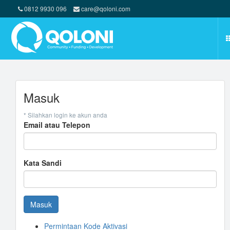
0812 9930 096
care@qoloni.com
Masuk
* Silahkan login ke akun anda
Email atau Telepon
Kata Sandi
Masuk
Permintaan Kode Aktivasi