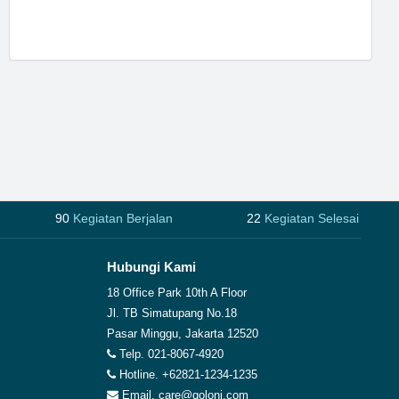
90
Kegiatan Berjalan
22
Kegiatan Selesai
Hubungi Kami
18 Office Park 10th A Floor
Jl. TB Simatupang No.18
Pasar Minggu, Jakarta 12520
Telp. 021-8067-4920
Hotline. +62821-1234-1235
Email. care@qoloni.com