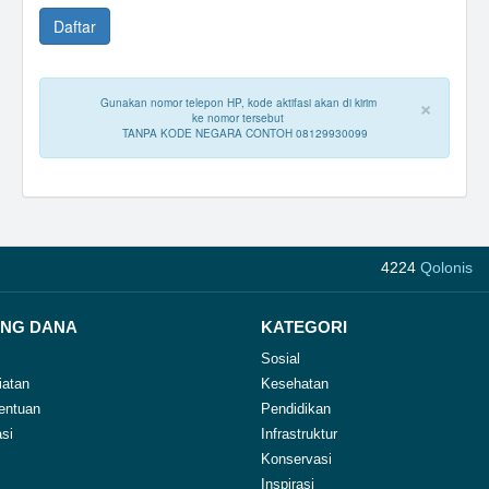
×
Gunakan nomor telepon HP, kode aktifasi akan di kirim
ke nomor tersebut
TANPA KODE NEGARA CONTOH 08129930099
4224
Qolonis
NG DANA
KATEGORI
Sosial
iatan
Kesehatan
entuan
Pendidikan
si
Infrastruktur
Konservasi
Inspirasi