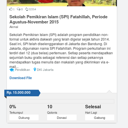
0
1
32354
Sekolah Pemikiran Islam (SPI) Fatahillah, Periode
Agustus-November 2015
Akmal
Sekolah Pemikiran Islam (SPI) adalah program pendidikan non-
formal untuk aktivis dakwah yang telah digelar sejak tahun 2014.
Saat ini, SPI telah diselenggarakan di Jakarta dan Bandung. Di
Jakarta, digunakan nama SPI Fatahillah. Program perkuliahan ini
terdiri dari 12 (dua belas) pertemuan. Setiap peserta mendapatkan
sejumlah buku gratis sebagai referensi dan setiap pekannya
mendapatkan tugas menulis dan makalah yang dikirimkan via e-
mail...
Pendidikan
DKI Jakarta
Download File
Rp. 15.000.000
0%
10
Selesai
Terkumpul
Qolonis
Hari Lagi
Dukung
Donasi
Gabung