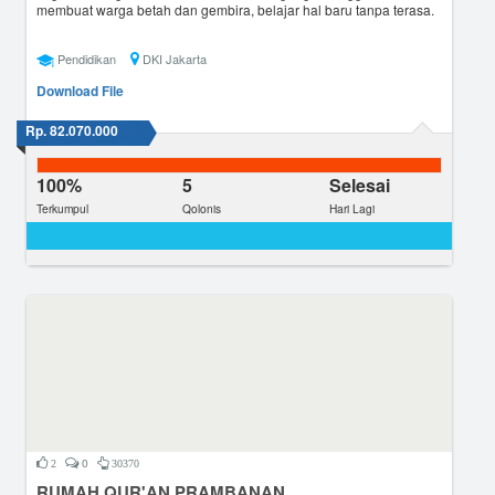
membuat warga betah dan gembira, belajar hal baru tanpa terasa.
Pendidikan
DKI Jakarta
Download File
Rp. 82.070.000
100%
5
Selesai
Terkumpul
Qolonis
Hari Lagi
0
2
30370
RUMAH QUR'AN PRAMBANAN