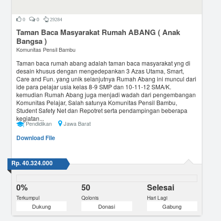
0
0
29284
Taman Baca Masyarakat Rumah ABANG ( Anak
Bangsa )
Komunitas Pensil Bambu
Taman baca rumah abang adalah taman baca masyarakat yng di
desain khusus dengan mengedepankan 3 Azas Utama, Smart,
Care and Fun. yang unik selanjutnya Rumah Abang ini muncul dari
ide para pelajar usia kelas 8-9 SMP dan 10-11-12 SMA/K.
kemudian Rumah Abang juga menjadi wadah dari pengembangan
Komunitas Pelajar, Salah satunya Komunitas Pensil Bambu,
Student Safety Net dan Repotret serta pendampingan beberapa
kegiatan...
Pendidikan
Jawa Barat
Download File
Rp. 40.324.000
0%
50
Selesai
Terkumpul
Qolonis
Hari Lagi
Dukung
Donasi
Gabung