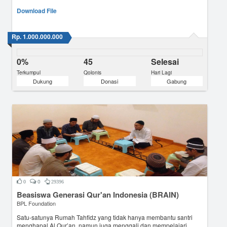
Download File
Rp. 1.000.000.000
0%
45
Selesai
Terkumpul
Qolonis
Hari Lagi
Dukung
Donasi
Gabung
0
0
29396
Beasiswa Generasi Qur'an Indonesia (BRAIN)
BPL Foundation
Satu-satunya Rumah Tahfidz yang tidak hanya membantu santri
menghapal Al Qur’an, namun juga menggali dan mempelajari