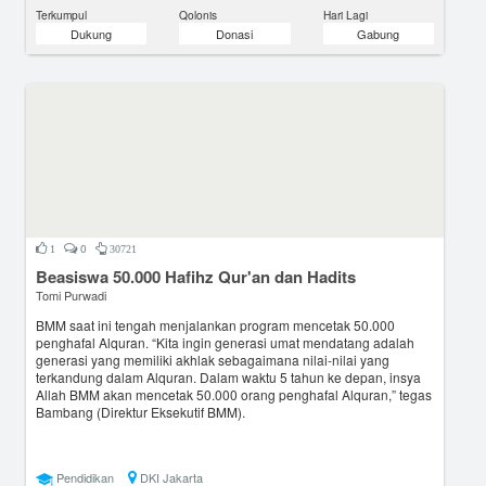
Terkumpul
Qolonis
Hari Lagi
Dukung
Donasi
Gabung
0
1
30721
Beasiswa 50.000 Hafihz Qur'an dan Hadits
Tomi Purwadi
BMM saat ini tengah menjalankan program mencetak 50.000
penghafal Alquran. “Kita ingin generasi umat mendatang adalah
generasi yang memiliki akhlak sebagaimana nilai-nilai yang
terkandung dalam Alquran. Dalam waktu 5 tahun ke depan, insya
Allah BMM akan mencetak 50.000 orang penghafal Alquran,” tegas
Bambang (Direktur Eksekutif BMM).
Pendidikan
DKI Jakarta