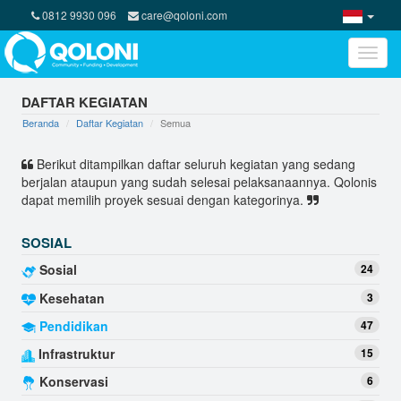
0812 9930 096
care@qoloni.com
Toggle
naviga
DAFTAR KEGIATAN
Beranda
Daftar Kegiatan
Semua
Berikut ditampilkan daftar seluruh kegiatan yang sedang
berjalan ataupun yang sudah selesai pelaksanaannya. Qolonis
dapat memilih proyek sesuai dengan kategorinya.
SOSIAL
Sosial
24
Kesehatan
3
Pendidikan
47
Infrastruktur
15
Konservasi
6