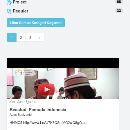
Project
68
Reguler
33
Lihat Semua Kategori Kegiatan
1
2
3
»
0
0
32194
Beastudi Pemuda Indonesia
Agus Budiyanto
HN9tO5 http://www.LnAJ7K8QSpfMO2wQ8gO.com