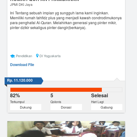
JPMI DKI Jaya
Ini Tentang sebuah impian yg sungguh lama kami inginkan.
Memiliki rumah tahfidz plus yang menjadi kawah condrodimukonya
para penghafal Al-Quran. Melahirkan generasi yang pinter mikir,
pinter dzikir sekaligus pinter dangir(berkarya).
Pendidikan
DI Yogyakarta
Download File
Rp. 11.120.000
82%
5
Selesai
Terkumpul
Qolonis
Hari Lagi
Dukung
Donasi
Gabung