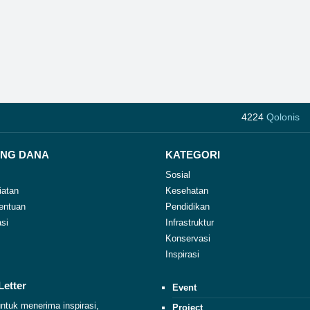
4224
Qolonis
NG DANA
KATEGORI
Sosial
iatan
Kesehatan
entuan
Pendidikan
si
Infrastruktur
Konservasi
Inspirasi
Letter
Event
ntuk menerima inspirasi,
Project