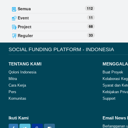
Semua
112
Event
11
Project
68
Reguler
33
SOCIAL FUNDING PLATFORM - INDONESIA
TENTANG KAMI
MENGGALA
Qoloni Indonesia
Buat Proyek
Mitra
Kolaborasi Keg
Cara Kerja
Syarat dan Ket
Pers
Kebijakan Priva
Komunitas
Support
Ikuti Kami
Email News 
Berlangganan u