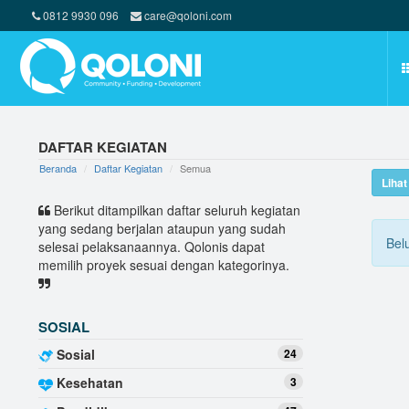
0812 9930 096
care@qoloni.com
DAFTAR KEGIATAN
Beranda
Daftar Kegiatan
Semua
Liha
Berikut ditampilkan daftar seluruh kegiatan
yang sedang berjalan ataupun yang sudah
Bel
selesai pelaksanaannya. Qolonis dapat
memilih proyek sesuai dengan kategorinya.
SOSIAL
Sosial
24
Kesehatan
3