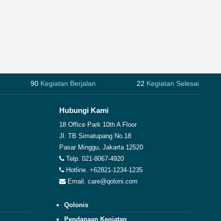
90
Kegiatan Berjalan
22
Kegiatan Selesai
Hubungi Kami
18 Office Park 10th A Floor
Jl. TB Simatupang No.18
Pasar Minggu, Jakarta 12520
Telp. 021-8067-4920
Hotline. +62821-1234-1235
Email. care@qoloni.com
Qolonis
Pendanaan Kegiatan