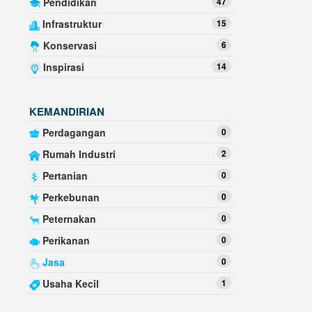
Pendidikan
47
Infrastruktur
15
Konservasi
6
Inspirasi
14
KEMANDIRIAN
Perdagangan
0
Rumah Industri
2
Pertanian
0
Perkebunan
0
Peternakan
0
Perikanan
0
Jasa
0
Usaha Kecil
1