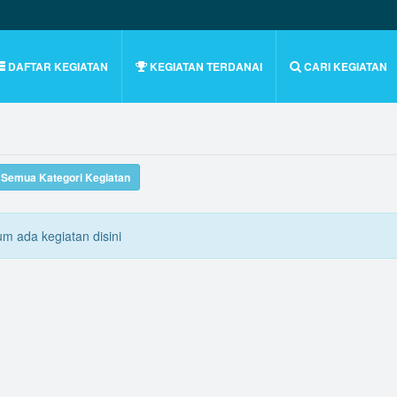
DAFTAR KEGIATAN
KEGIATAN TERDANAI
CARI KEGIATAN
t Semua Kategori Kegiatan
um ada kegiatan disini